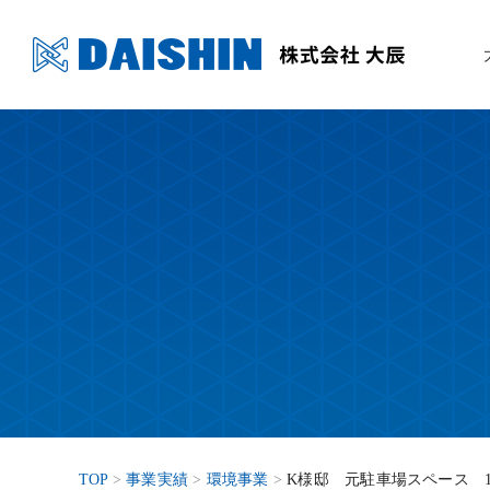
事業内容
開発商品
会社紹介
採用情報
仮設
オー
代表
代表
PRODUCT
RECRUIT
SERVICE
ABOUT
TOP
>
事業実績
>
環境事業
>
K様邸 元駐車場スペース 14