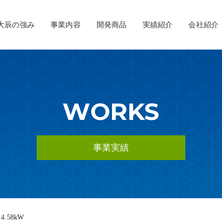
大辰の強み
事業内容
開発商品
実績紹介
会社紹介
事業
ダーメイドパワーフレーム
挨拶
メッセージ
建築事業
会社概要
募集要項
環境事業
オーダーメイドZフレーム
EPC事業
発電事業
WORKS
事業実績
.58kW