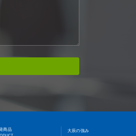
発商品
大辰の強み
ODUCT