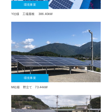
環境事業
Y社様 工場屋根 386.40kW
環境事業
M社様 野立て 73.44kW