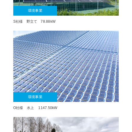
環境事業
S社様 野立て 78.88kW
環境事業
O社様 水上 1147.50kW