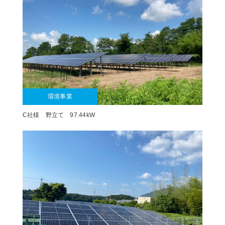
環境事業
C社様 野立て 97.44kW