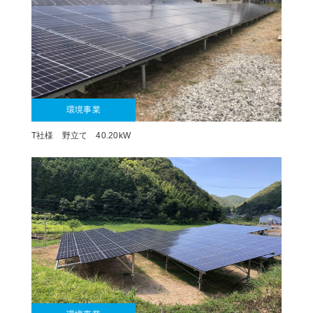
環境事業
T社様 野立て 40.20kW