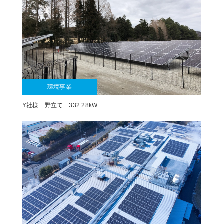
環境事業
Y社様 野立て 332.28kW