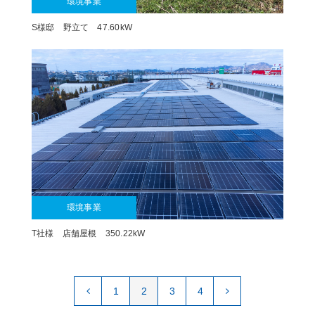
環境事業
S様邸 野立て 47.60kW
環境事業
T社様 店舗屋根 350.22kW
1
2
3
4