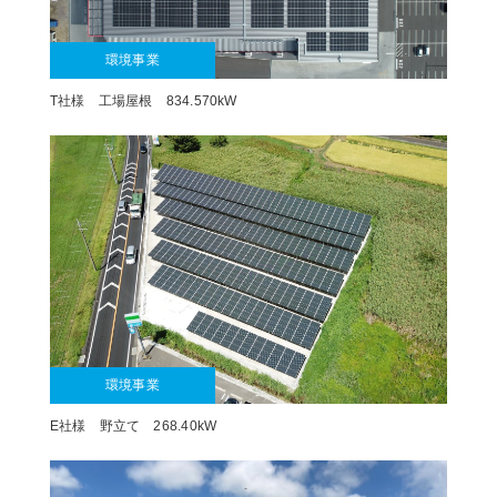
環境事業
T社様 工場屋根 834.570kW
環境事業
E社様 野立て 268.40kW